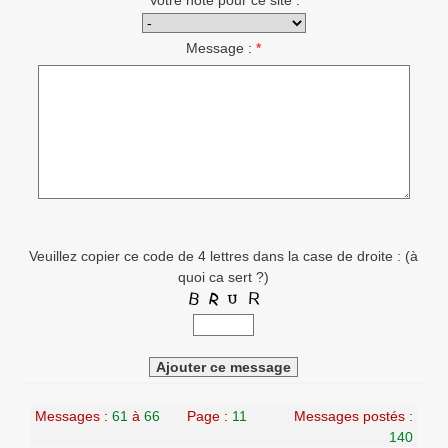
Votre note pour ce site :
*
Message :
*
Veuillez copier ce code de 4 lettres dans la case de droite : (
à
quoi ca sert ?
)
Messages :
61
à
66
Page :
11
Messages postés :
140