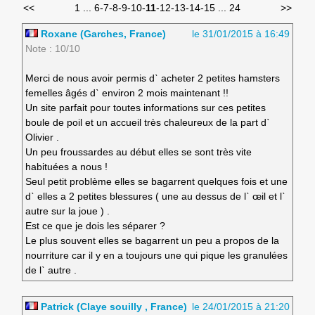
<<
1
...
6
-
7
-
8
-
9
-
10
-
11
-
12
-
13
-
14
-
15
...
24
>>
Roxane (Garches, France)
le 31/01/2015 à 16:49
Note : 10/10
Merci de nous avoir permis dˋ acheter 2 petites hamsters
femelles âgés dˋ environ 2 mois maintenant !!
Un site parfait pour toutes informations sur ces petites
boule de poil et un accueil très chaleureux de la part dˋ
Olivier .
Un peu froussardes au début elles se sont très vite
habituées a nous !
Seul petit problème elles se bagarrent quelques fois et une
dˋ elles a 2 petites blessures ( une au dessus de lˋ œil et lˋ
autre sur la joue ) .
Est ce que je dois les séparer ?
Le plus souvent elles se bagarrent un peu a propos de la
nourriture car il y en a toujours une qui pique les granulées
de lˋ autre .
Patrick (Claye souilly , France)
le 24/01/2015 à 21:20