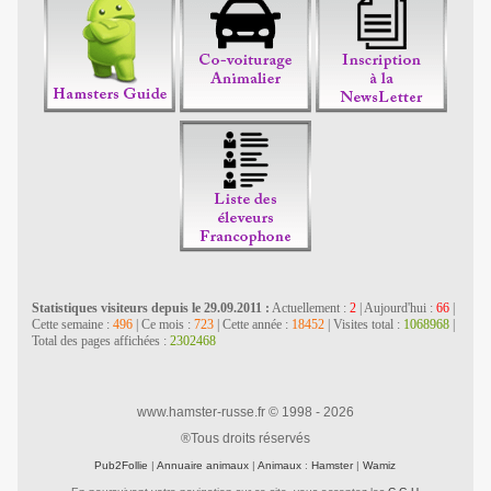
www.hamster-russe.fr © 1998 - 2026
®Tous droits réservés
Pub2Follie
|
Annuaire animaux
|
Animaux
:
Hamster
|
Wamiz