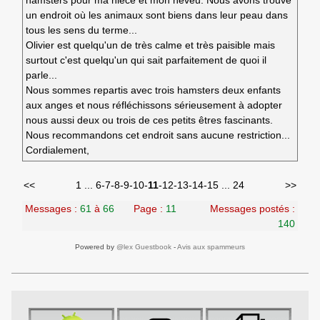
hamsters pour ma nièce et mon neveu. Nous avons trouvé
un endroit où les animaux sont biens dans leur peau dans
tous les sens du terme...
Olivier est quelqu'un de très calme et très paisible mais
surtout c'est quelqu'un qui sait parfaitement de quoi il
parle...
Nous sommes repartis avec trois hamsters deux enfants
aux anges et nous réfléchissons sérieusement à adopter
nous aussi deux ou trois de ces petits êtres fascinants.
Nous recommandons cet endroit sans aucune restriction...
Cordialement,
<<
1
...
6
-
7
-
8
-
9
-
10
-
11
-
12
-
13
-
14
-
15
...
24
>>
Messages :
61
à
66
Page :
11
Messages postés :
140
Powered by
@lex Guestbook
-
Avis aux spammeurs